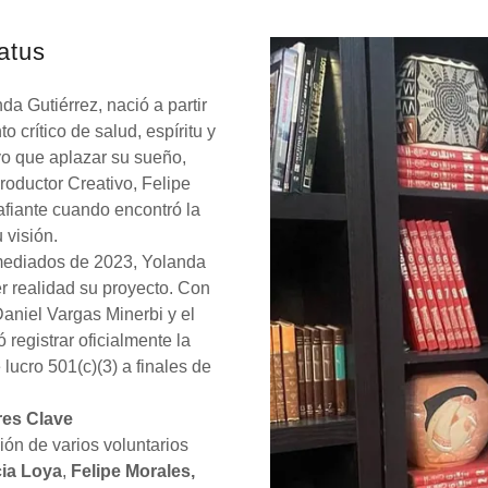
atus
a Gutiérrez, nació a partir
crítico de salud, espíritu y
vo que aplazar su sueño,
oductor Creativo, Felipe
afiante cuando encontró la
 visión.
mediados de 2023, Yolanda
r realidad su proyecto. Con
aniel Vargas Minerbi y el
 registrar oficialmente la
lucro 501(c)(3) a finales de
res Clave
ión de varios voluntarios
cia Loya
,
Felipe Morales,