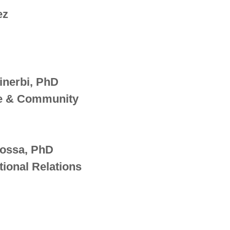
ez
inerbi, PhD
re & Community
rossa, PhD
utional Relations