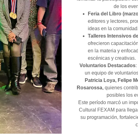
de los eve
Feria del Libro (marz
editores y lectores, pr
ideas en la comunidad
Talleres Intensivos de Te
ofrecieron capacitación 
en la materia y enfoca
escénicas y creativas.
Voluntarios Destacados
:
un equipo de voluntario
Patricia Loya, Felipe M
Rosarossa,
quienes contrib
posibles los e
Este período marcó un impo
Cultural FEXAM para llega
su programación, fortaleci
c